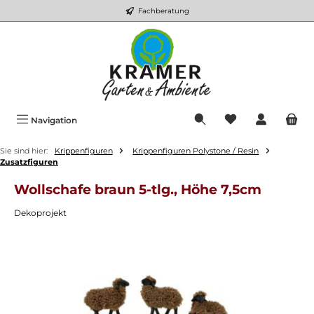
Fachberatung
Zum Hauptinhalt springen
Du hast 0 Produkt
Navigation
Sie sind hier:
Krippenfiguren
Krippenfiguren Polystone / Resin
Zusatzfiguren
Wollschafe braun 5-tlg., Höhe 7,5cm
Dekoprojekt
Bildergalerie überspringen