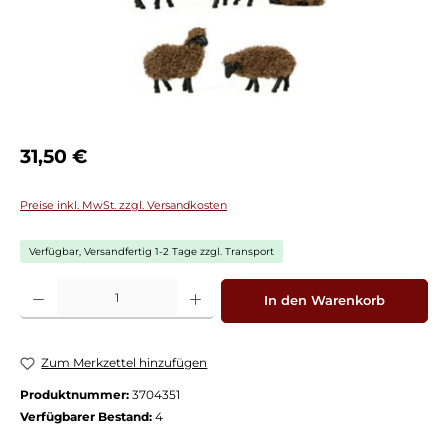
Regulärer Preis:
31,50 €
Preise inkl. MwSt. zzgl. Versandkosten
Verfügbar, Versandfertig 1-2 Tage zzgl. Transport
Produkt Anzahl: Gib den gewünschten Wert ein oder benutze die Schaltflächen
In den Warenkorb
Zum Merkzettel hinzufügen
Produktnummer:
3704351
Verfügbarer Bestand:
4