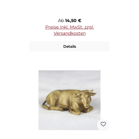
Regulärer Preis:
Ab
14,50 €
Preise inkl. MwSt. zzgl.
Versandkosten
Details