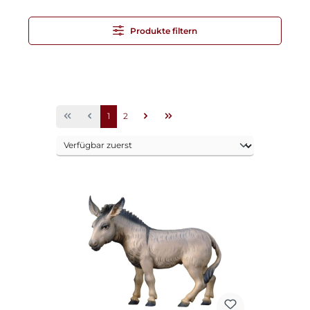
Produkte filtern
Seite
Seite
1
2