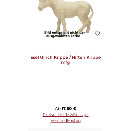
Esel Ulrich Krippe / Hirten Krippe
mfg
Regulärer Preis:
Ab
17,50 €
Preise inkl. MwSt. zzgl.
Versandkosten