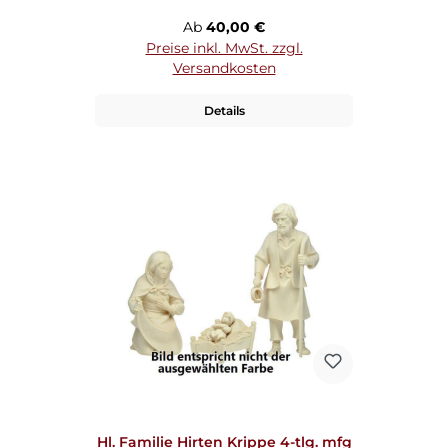
Regulärer Preis:
Ab
40,00 €
Preise inkl. MwSt. zzgl.
Versandkosten
Details
Hl. Familie Hirten Krippe 4-tlg. mfg