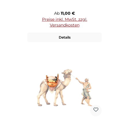
Regulärer Preis:
Ab
11,00 €
Preise inkl. MwSt. zzgl.
Versandkosten
Details