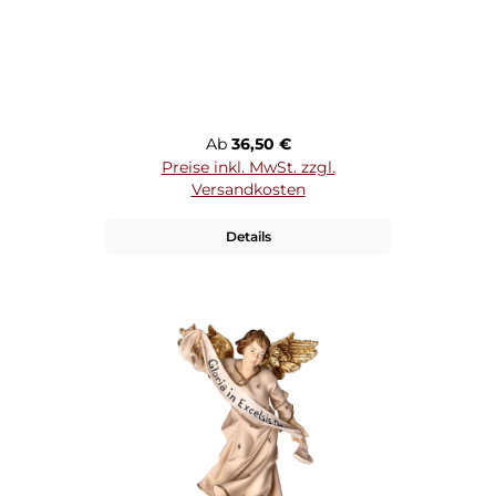
Regulärer Preis:
Ab
36,50 €
Preise inkl. MwSt. zzgl.
Versandkosten
Details