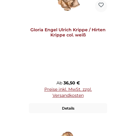
Gloria Engel Ulrich Krippe / Hirten
Krippe col. weiß
Regulärer Preis:
Ab
36,50 €
Preise inkl. MwSt. zzgl.
Versandkosten
Details