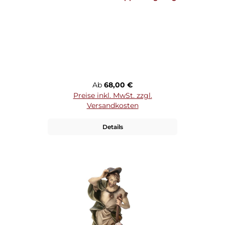
Regulärer Preis:
Ab
68,00 €
Preise inkl. MwSt. zzgl.
Versandkosten
Details