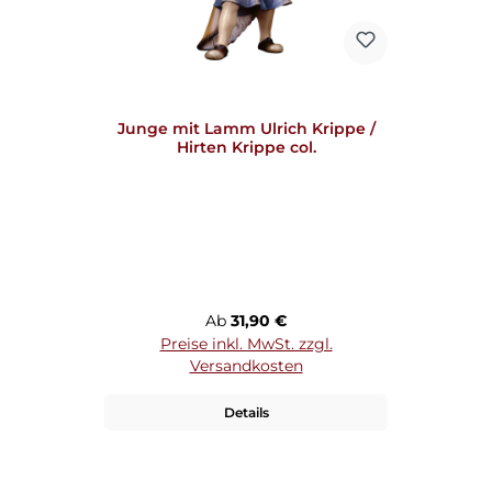
Junge mit Lamm Ulrich Krippe /
Hirten Krippe col.
Regulärer Preis:
Ab
31,90 €
Preise inkl. MwSt. zzgl.
Versandkosten
Details