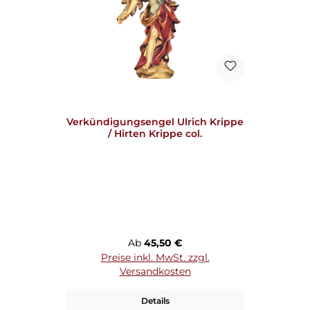
Verkündigungsengel Ulrich Krippe
/ Hirten Krippe col.
Regulärer Preis:
Ab
45,50 €
Preise inkl. MwSt. zzgl.
Versandkosten
Details