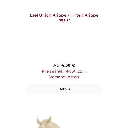
Esel Ulrich Krippe / Hirten Krippe
natur
Regulärer Preis:
Ab
14,50 €
Preise inkl. MwSt. zzgl.
Versandkosten
Details