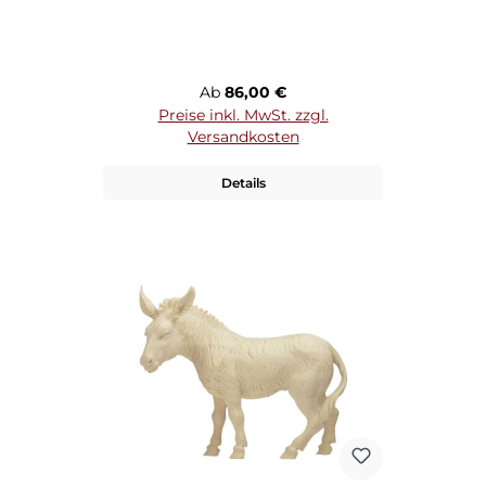
Regulärer Preis:
Ab
86,00 €
Preise inkl. MwSt. zzgl.
Versandkosten
Details