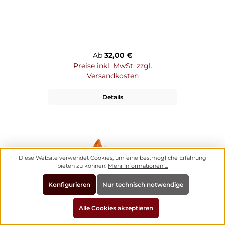
Regulärer Preis:
Ab
32,00 €
Preise inkl. MwSt. zzgl.
Versandkosten
Details
Diese Website verwendet Cookies, um eine bestmögliche Erfahrung
bieten zu können.
Mehr Informationen ...
Konfigurieren
Nur technisch notwendige
Alle Cookies akzeptieren