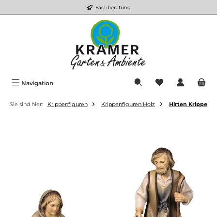
Fachberatung
Zum Hauptinhalt springen
Du hast 0 Produkt
Navigation
Sie sind hier:
Krippenfiguren
Krippenfiguren Holz
Hirten Krippe