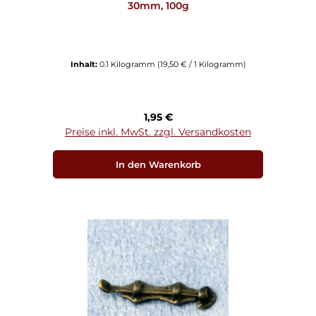
30mm, 100g
Inhalt:
0.1 Kilogramm
(19,50 € / 1 Kilogramm)
Regulärer Preis:
1,95 €
Preise inkl. MwSt. zzgl. Versandkosten
In den Warenkorb