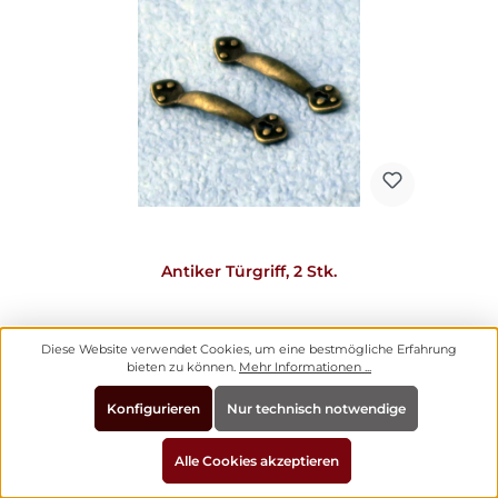
Antiker Türgriff, 2 Stk.
Diese Website verwendet Cookies, um eine bestmögliche Erfahrung
bieten zu können.
Mehr Informationen ...
Konfigurieren
Nur technisch notwendige
Alle Cookies akzeptieren
Regulärer Preis:
2,60 €
Preise inkl. MwSt. zzgl. Versandkosten