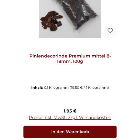
Piniendecorinde Premium mittel 8-
18mm, 100g
Inhalt:
0.1 Kilogramm
(19,50 € / 1 Kilogramm)
Regulärer Preis:
1,95 €
Preise inkl. MwSt. zzgl. Versandkosten
In den Warenkorb