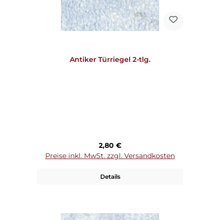
Antiker Türriegel 2-tlg.
Regulärer Preis:
2,80 €
Preise inkl. MwSt. zzgl. Versandkosten
Details