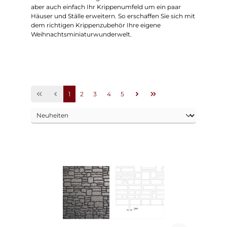
aber auch einfach Ihr Krippenumfeld um ein paar
Häuser und Ställe erweitern. So erschaffen Sie sich mit
dem richtigen Krippenzubehör Ihre eigene
Weihnachtsminiaturwunderwelt.
Seite
Seite
Seite
Seite
Seite
1
2
3
4
5