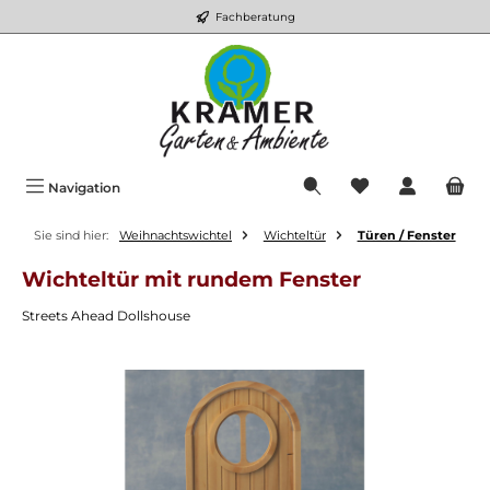
Fachberatung
Zum Hauptinhalt springen
Du hast 0 Produkt
Navigation
Sie sind hier:
Weihnachtswichtel
Wichteltür
Türen / Fenster
Wichteltür mit rundem Fenster
Streets Ahead Dollshouse
Bildergalerie überspringen