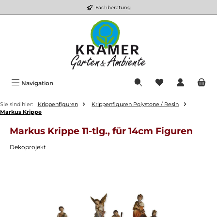
Fachberatung
Zum Hauptinhalt springen
Du hast 0 Produkt
Navigation
Sie sind hier:
Krippenfiguren
Krippenfiguren Polystone / Resin
Markus Krippe
Markus Krippe 11-tlg., für 14cm Figuren
Dekoprojekt
Bildergalerie überspringen