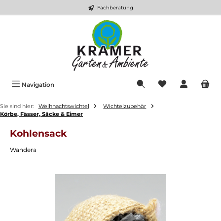
Fachberatung
Zum Hauptinhalt springen
Du hast 0 Produkt
Navigation
Sie sind hier:
Weihnachtswichtel
Wichtelzubehör
Körbe, Fässer, Säcke & Eimer
Kohlensack
Wandera
Bildergalerie überspringen