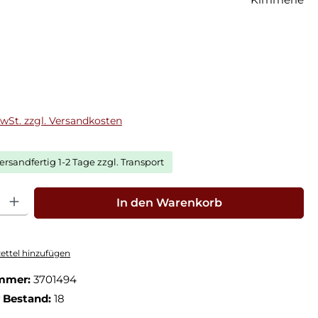
eis:
MwSt. zzgl. Versandkosten
ersandfertig 1-2 Tage zzgl. Transport
hl: Gib den gewünschten Wert ein oder benutze die Schaltfläche
In den Warenkorb
ttel hinzufügen
mmer:
3701494
r Bestand:
18