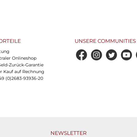
ORTEILE
UNSERE COMMUNITIES
tung
Facebook
Instagram
Twitter
YouTub
0
raler Onlineshop
Geld-Zurück-Garantie
 Kauf auf Rechnung
49 (0)2683-93936-20
NEWSLETTER