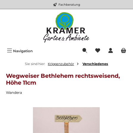
Fachberatung
Zum Hauptinhalt springen
Du hast 0 Produkt
Navigation
Sie sind hier:
Krippenzubehör
Verschiedenes
Wegweiser Bethlehem rechtsweisend,
Höhe 11cm
Wandera
Bildergalerie überspringen