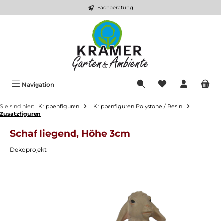
Fachberatung
Zum Hauptinhalt springen
Du hast 0 Produkt
Navigation
Sie sind hier:
Krippenfiguren
Krippenfiguren Polystone / Resin
Zusatzfiguren
Schaf liegend, Höhe 3cm
Dekoprojekt
Bildergalerie überspringen