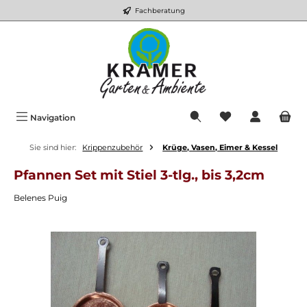
Fachberatung
Zum Hauptinhalt springen
Du hast 0 Produkt
Navigation
Sie sind hier:
Krippenzubehör
Krüge, Vasen, Eimer & Kessel
Pfannen Set mit Stiel 3-tlg., bis 3,2cm
Belenes Puig
Bildergalerie überspringen