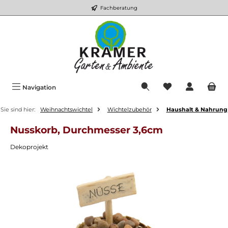
Fachberatung
Zum Hauptinhalt springen
Du hast 0 Produkt
Navigation
Sie sind hier:
Weihnachtswichtel
Wichtelzubehör
Haushalt & Nahrung
Nusskorb, Durchmesser 3,6cm
Dekoprojekt
Bildergalerie überspringen