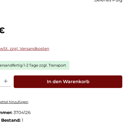
eis:
 €
MwSt. zzgl. Versandkosten
ersandfertig 1-2 Tage zzgl. Transport
hl: Gib den gewünschten Wert ein oder benutze die Schaltfläche
In den Warenkorb
ttel hinzufügen
mmer:
3704126
r Bestand:
1