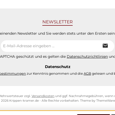
NEWSLETTER
heinenden Newsletter und Sie werden stets unter den Ersten sei
E-
Mail-
Adresse
eCAPTCHA geschützt und es gelten die
Datenschutzrichtlinien
un
*
Datenschutz
zbestimmungen
zur Kenntnis genommen und die
AGB
gelesen und b
. Mehrwertsteuer zzgl.
Versandkosten
und ggf. Nachnahmegebühren, wenn n
 2026 Krippen-kramer.de - Alle Rechte vorbehalten. Theme by
ThemeWar