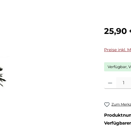
Regulärer Pr
25,90
Preise inkl. 
Verfügbar, V
Produkt Anza
Zum Merkze
Produktnu
Verfügbare