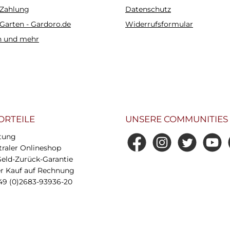
 Zahlung
Datenschutz
 Garten - Gardoro.de
Widerrufsformular
n und mehr
ORTEILE
UNSERE COMMUNITIES
tung
Facebook
Instagram
Twitter
YouTub
0
raler Onlineshop
Geld-Zurück-Garantie
 Kauf auf Rechnung
49 (0)2683-93936-20