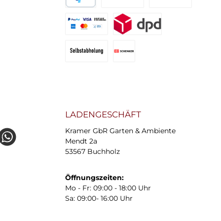
PayPal
Bar- oder EC-Zahlung
Vorkasse Überweisu
PayPal Zahlung
DHL GoGreen Versand
Selbstabholung
DB Schenker Ecogreen
LADENGESCHÄFT
Kramer GbR Garten & Ambiente
e
26836654
Mendt 2a
53567 Buchholz
Öffnungszeiten:
Mo - Fr: 09:00 - 18:00 Uhr
Sa: 09:00- 16:00 Uhr