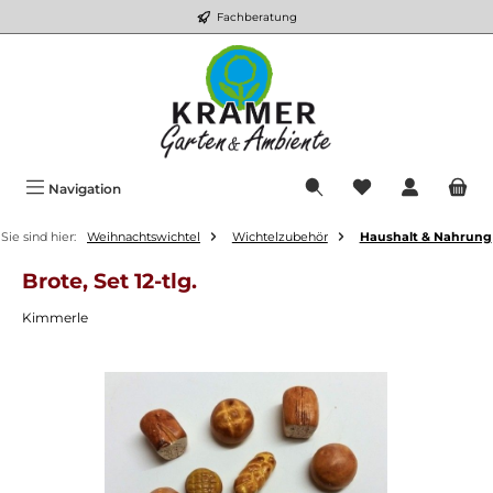
Fachberatung
Zum Hauptinhalt springen
Du hast 0 Produkt
Navigation
Sie sind hier:
Weihnachtswichtel
Wichtelzubehör
Haushalt & Nahrung
Brote, Set 12-tlg.
Kimmerle
Bildergalerie überspringen