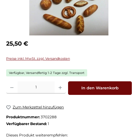
Regulärer Preis:
25,50 €
Preise inkl. MwSt. zzgl. Versandkosten
Verfügbar, Versandfertig 1-2 Tage zzgl. Transport
Produkt Anzahl: Gib den gewünschten Wert ein oder benutze die Schaltflächen
In den Warenkorb
Zum Merkzettel hinzufügen
Produktnummer:
3702288
Verfügbarer Bestand:
1
Dieses Produkt weiterempfehlen: