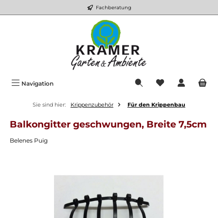
Fachberatung
Zum Hauptinhalt springen
Du hast 0 Produkt
Navigation
Sie sind hier:
Krippenzubehör
Für den Krippenbau
Balkongitter geschwungen, Breite 7,5cm
Belenes Puig
Bildergalerie überspringen