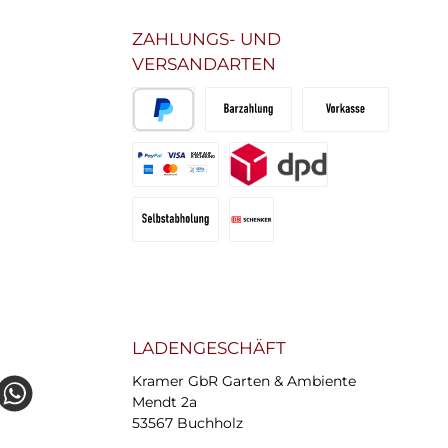
ZAHLUNGS- UND
VERSANDARTEN
PayPal
Bar- oder EC-Zahlung
Vorkasse Überweisu
PayPal Zahlung
DHL GoGreen Versand
Selbstabholung
DB Schenker Ecogreen
LADENGESCHÄFT
Kramer GbR Garten & Ambiente
e
26836654
Mendt 2a
53567 Buchholz