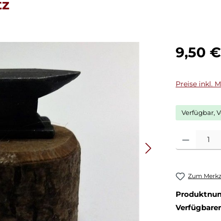
tz
Regulärer Pr
9,50 €
Preise inkl. 
Verfügbar, V
Produkt Anza
Zum Merkze
Produktnu
Verfügbare