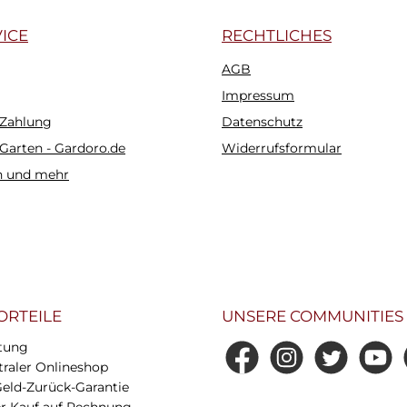
ICE
RECHTLICHES
AGB
Impressum
 Zahlung
Datenschutz
 Garten - Gardoro.de
Widerrufsformular
n und mehr
ORTEILE
UNSERE COMMUNITIES
tung
Facebook
Instagram
Twitter
YouTub
0
raler Onlineshop
Geld-Zurück-Garantie
 Kauf auf Rechnung